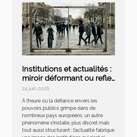
Institutions et actualités :
miroir déformant ou reflet
fidèle de la société ?
24 juin 2026
À l’heure où la défiance envers les
pouvoirs publics grimpe dans de
nombreux pays européens, un autre
phénomène s’installe, plus discret mais
tout aussi structurant : l’actualité fabrique