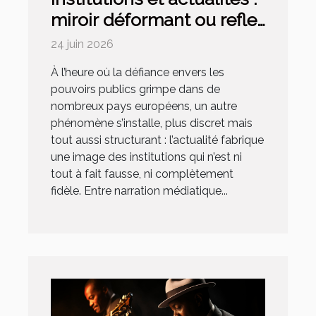
miroir déformant ou reflet
fidèle de la société ?
24 juin 2026
À l’heure où la défiance envers les
pouvoirs publics grimpe dans de
nombreux pays européens, un autre
phénomène s’installe, plus discret mais
tout aussi structurant : l’actualité fabrique
une image des institutions qui n’est ni
tout à fait fausse, ni complètement
fidèle. Entre narration médiatique...