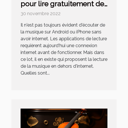
pour lire gratuitement de
la musique sur iPhone et
30 novembre 2022
Android
Il n'est pas toujours évident d'écouter de
la musique sur Android ou iPhone sans
avoir internet. Les applications de lecture
requièrent aujourd'hui une connexion
internet avant de fonctionner. Mais dans
ce lot, il en existe qui proposent la lecture
de la musique en dehors d'internet.
Quelles sont...