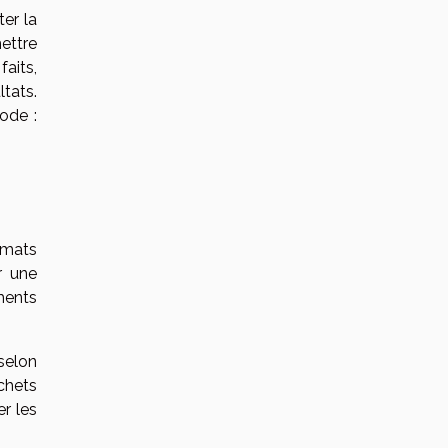
ter la
mettre
faits,
tats.
ode :
ormats
r une
ments
selon
chets
er les