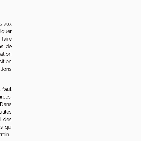
ès aux
liquer
faire
ns de
ation
sition
tions
l faut
rces,
 Dans
utiles
vi des
s qui
rain.