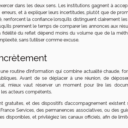
s’exercer dans les deux sens. Les institutions gagnent à accep
 erreurs, et à expliquer leurs incertitudes, plutôt que de pro
, renforcent la confiance lorsqu’ils distinguent clairement les 
squ’ils prennent le temps de comparer les annonces aux résul
la fidélité du reflet dépend moins du volume que de la méth
complexité, sans l’utiliser comme excuse.
concrètement
der une routine d’information qui combine actualité chaude, f
publiques. Avant de se déplacer à une réunion, de dépose
ocal, mieux vaut réserver un moment pour lire les docu
fier les acteurs compétents.
gratuites, et des dispositifs d’accompagnement existent 
s France Services, des permanences associatives, ou des gui
isponibles, et privilégiez les canaux officiels, afin de limit