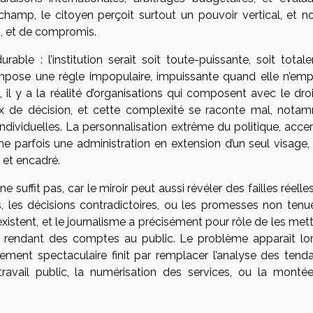
hamp, le citoyen perçoit surtout un pouvoir vertical, et n
, et de compromis.
able : l’institution serait soit toute-puissante, soit total
impose une règle impopulaire, impuissante quand elle n’em
il y a la réalité d’organisations qui composent avec le droit
ux de décision, et cette complexité se raconte mal, nota
 individuelles. La personnalisation extrême du politique, acc
e parfois une administration en extension d’un seul visage, 
, et encadré.
 suffit pas, car le miroir peut aussi révéler des failles réelle
rêts, les décisions contradictoires, ou les promesses non ten
xistent, et le journalisme a précisément pour rôle de les met
n rendant des comptes au public. Le problème apparaît lo
nement spectaculaire finit par remplacer l’analyse des tend
ravail public, la numérisation des services, ou la monté