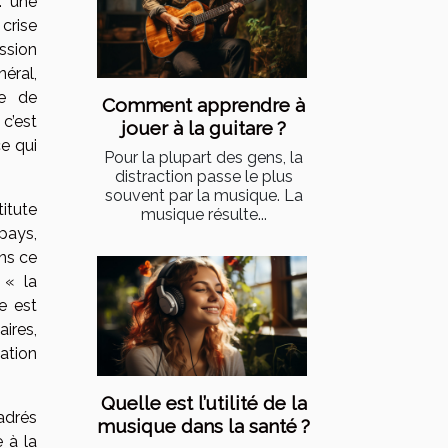
: une
crise
ession
néral,
ne de
Comment apprendre à
 c’est
jouer à la guitare ?
ce qui
Pour la plupart des gens, la
distraction passe le plus
souvent par la musique. La
itute
musique résulte...
pays,
ans ce
 « la
e est
aires,
uation
Quelle est l’utilité de la
adrés
musique dans la santé ?
 à la