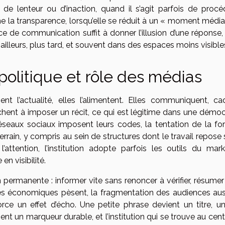
e lenteur ou d’inaction, quand il s’agit parfois de procé
e la transparence, lorsqu’elle se réduit à un « moment média
nce de communication suffit à donner l’illusion d’une réponse,
ailleurs, plus tard, et souvent dans des espaces moins visible
olitique et rôle des médias
nt l’actualité, elles l’alimentent. Elles communiquent, cad
rchent à imposer un récit, ce qui est légitime dans une démoc
seaux sociaux imposent leurs codes, la tentation de la fo
rrain, y compris au sein de structures dont le travail repose 
’attention, l’institution adopte parfois les outils du mark
 en visibilité.
 permanente : informer vite sans renoncer à vérifier, résumer
aintes économiques pèsent, la fragmentation des audiences aus
rce un effet d’écho. Une petite phrase devient un titre, un 
t un marqueur durable, et l’institution qui se trouve au cent