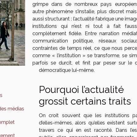
grimpe dans de nombreux pays européen
autre phénomène s’installe, plus discret mais
aussi structurant : l’actualité fabrique une ima
institutions qui n’est ni tout à fait fauss
complètement fidèle. Entre narration médiat
communication politique, réseaux socia
contraintes de temps réel, ce que nous perc
comme « l’institution » se transforme, se simp
parfois se durcit, et finit par peser sur le 
démocratique lui-même.
Pourquoi l’actualité
ts
grossit certains traits
 des médias
On croit souvent que les institutions pa
complet
d’elles-mêmes, alors qu’elles existent surt
travers ce qui en est raconté. Dans l’e
trement