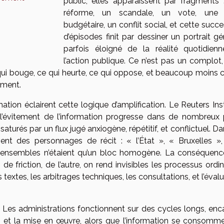
public, elles apparaissent par fragments 
réforme, un scandale, un vote, une 
budgétaire, un conflit social, et cette succ
d’épisodes finit par dessiner un portrait gé
parfois éloigné de la réalité quotidien
l’action publique. Ce n’est pas un complot,
e qui bouge, ce qui heurte, ce qui oppose, et beaucoup moins 
ement.
ion éclairent cette logique d’amplification. Le Reuters Inst
l’évitement de l’information progresse dans de nombreux 
turés par un flux jugé anxiogène, répétitif, et conflictuel. D
vent des personnages de récit : « l’État », « Bruxelles »,
s ensembles n’étaient qu’un bloc homogène. La conséquenc
e friction, de l’autre, on rend invisibles les processus ordin
extes, les arbitrages techniques, les consultations, et l’éval
. Les administrations fonctionnent sur des cycles longs, enc
ns, et la mise en œuvre, alors que l’information se consomme