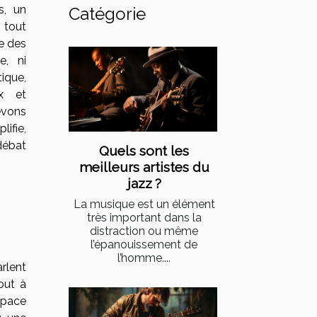
s, un
Catégorie
 tout
ge des
e, ni
ique,
ux et
evons
lifie,
débat
Quels sont les
meilleurs artistes du
jazz ?
La musique est un élément
très important dans la
distraction ou même
l’épanouissement de
l’homme....
rlent
out à
space