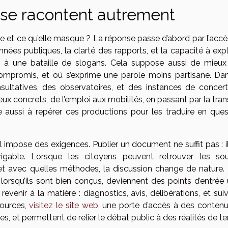
s se racontent autrement
tre et ce qu’elle masque ? La réponse passe d’abord par l’acc
nnées publiques, la clarté des rapports, et la capacité à exp
 à une bataille de slogans. Cela suppose aussi de mieux 
compromis, et où s’exprime une parole moins partisane. Da
ltatives, des observatoires, et des instances de concert
ux concrets, de l’emploi aux mobilités, en passant par la tran
e aussi à repérer ces productions pour les traduire en ques
l impose des exigences. Publier un document ne suffit pas : i
navigable. Lorsque les citoyens peuvent retrouver les sou
et avec quelles méthodes, la discussion change de nature.
, lorsqu’ils sont bien conçus, deviennent des points d’entrée 
revenir à la matière : diagnostics, avis, délibérations, et sui
sources,
visitez le site web
, une porte d’accès à des contenu
, et permettent de relier le débat public à des réalités de ter