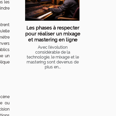
s les
indre
trent
Les phases à respecter
u’elle
pour réaliser un mixage
mètre
et mastering en ligne
nvers
Avec l’évolution
ublics
considérable de la
me un
technologie, le mixage et le
lique
mastering sont devenus de
plus en...
scène
re ou
cision
tions