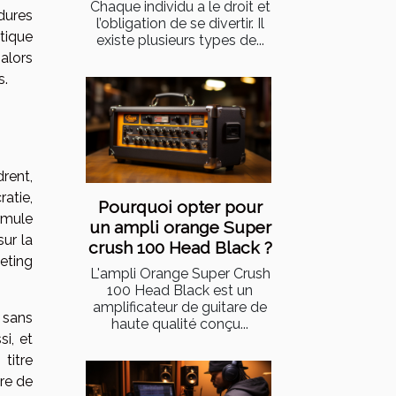
Chaque individu a le droit et
dures
l’obligation de se divertir. Il
tique
existe plusieurs types de...
 alors
s.
rent,
ratie,
Pourquoi opter pour
rmule
un ampli orange Super
sur la
crush 100 Head Black ?
eting
L'ampli Orange Super Crush
100 Head Black est un
amplificateur de guitare de
 sans
haute qualité conçu...
si, et
titre
re de