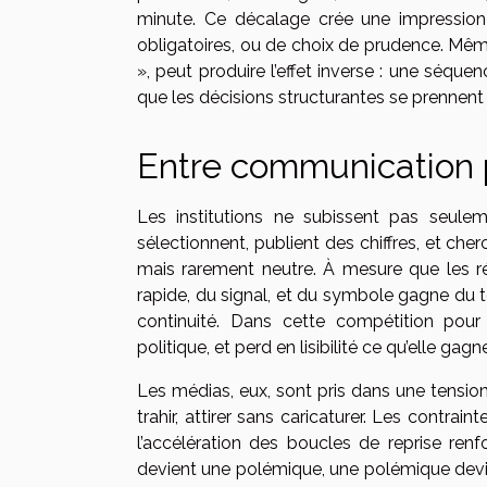
minute. Ce décalage crée une impression d
obligatoires, ou de choix de prudence. Mêm
», peut produire l’effet inverse : une séque
que les décisions structurantes se prennent 
Entre communication p
Les institutions ne subissent pas seuleme
sélectionnent, publient des chiffres, et che
mais rarement neutre. À mesure que les ré
rapide, du signal, et du symbole gagne du te
continuité. Dans cette compétition pour l
politique, et perd en lisibilité ce qu’elle gagne
Les médias, eux, sont pris dans une tension
trahir, attirer sans caricaturer. Les contr
l’accélération des boucles de reprise renfo
devient une polémique, une polémique devien