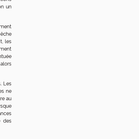
on un
ement
pêche
, les
mment
entuée
alors
s. Les
ues ne
tre au
rsque
ances
e des