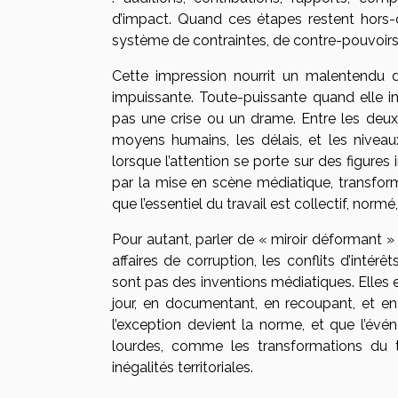
d’impact. Quand ces étapes restent hors-c
système de contraintes, de contre-pouvoirs
Cette impression nourrit un malentendu dur
impuissante. Toute-puissante quand elle 
pas une crise ou un drame. Entre les deux, 
moyens humains, les délais, et les nivea
lorsque l’attention se porte sur des figures
par la mise en scène médiatique, transform
que l’essentiel du travail est collectif, normé
Pour autant, parler de « miroir déformant » ne
affaires de corruption, les conflits d’inté
sont pas des inventions médiatiques. Elles e
jour, en documentant, en recoupant, et e
l’exception devient la norme, et que l’évé
lourdes, comme les transformations du t
inégalités territoriales.