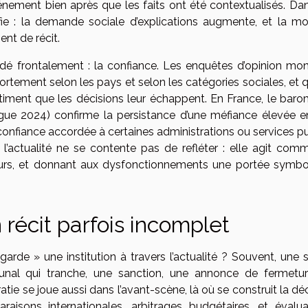
énement bien après que les faits ont été contextualisés. Dan
fie : la demande sociale d’explications augmente, et la mo
ent de récit.
rdé frontalement : la confiance. Les enquêtes d’opinion mon
fortement selon les pays et selon les catégories sociales, et q
timent que les décisions leur échappent. En France, le baro
gue 2024) confirme la persistance d’une méfiance élevée e
a confiance accordée à certaines administrations ou services p
, l’actualité ne se contente pas de refléter : elle agit com
ours, et donnant aux dysfonctionnements une portée symbo
 récit parfois incomplet
rde » une institution à travers l’actualité ? Souvent, une 
ribunal qui tranche, une sanction, une annonce de fermetu
tie se joue aussi dans l’avant-scène, là où se construit la dé
araisons internationales, arbitrages budgétaires, et évalua